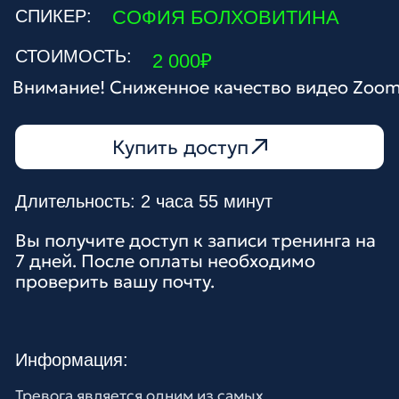
Длительность: 2 часа 55 минут
Вы получите доступ к записи тренинга на
7 дней. После оплаты необходимо
проверить вашу почту.
Информация:
Тревога является одним из самых
распространённых факторов, разрушающих
здоровье, отношения, карьеру. Это самое часто
произносимое слово в кабинете психолога.
Состояние тревоги ворует жизнь, но справиться с
ним вполне реально, если обратиться к
фундаментальной науке и проявить усердие.
На тренинге разберем:
• Что такое тревога и из чего она состоит;
• Дыхательные, ментальные, письменные,
двигательные и медитативные техники снижения
тревоги;
• Рабочие рекомендации для коррекции