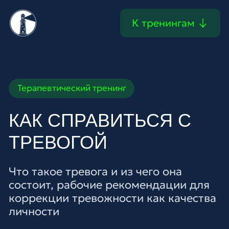
К тренингам
К тренингам
Терапевтический тренинг
КАК СПРАВИТЬСЯ С
ТРЕВОГОЙ
Что такое тревога и из чего она
состоит, рабочие рекомендации для
коррекции тревожности как качества
личности
СПИКЕР:
СОФИЯ БОЛХОВИТИНА
СТОИМОСТЬ:
2 000₽
Внимание! Сниженное качество видео Zoom
Купить доступ