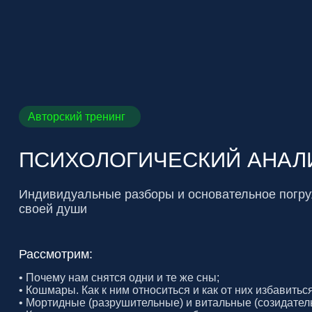
Авторский тренинг
‌ПСИХОЛОГИЧЕСКИЙ АНАЛИЗ
Индивидуальные разборы и основательное погружение
своей души
Рассмотрим:
• Почему нам снятся одни и те же сны;
• Кошмары. Как к ним относиться и как от них избавиться;
• Мортидные (разрушительные) и витальные (созидательные) с
• Коррекция психологических проблем через анализ сновидени
• Общение с бессознательным: принятие решений, поиск выход
более глубокое понимание происходящего в жизни через анали