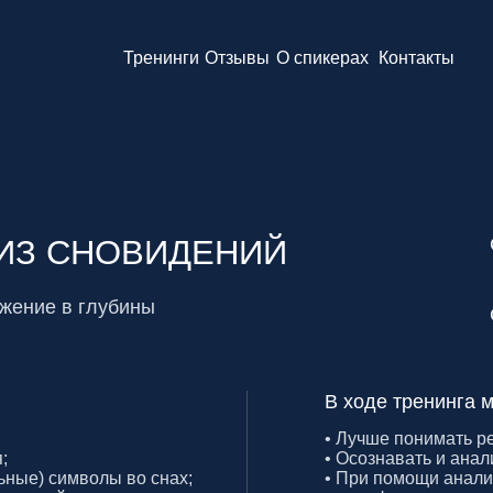
Тренинги
Отзывы
О спикерах
Контакты
 СНОВИДЕНИЙ
СПИКЕР:
‌Н
 в глубины
СТОИМОСТЬ
В ходе тренинга мы научимся:
• Лучше понимать реальный смысл
• Осознавать и анализировать сво
имволы во снах;
• При помощи анализа снов, корр
й;
из дисфункционального (тормозящ
ов из ситуации,
• Видеть подсказки своего бессоз
з снов;
бизнесе, личных отношениях, разл