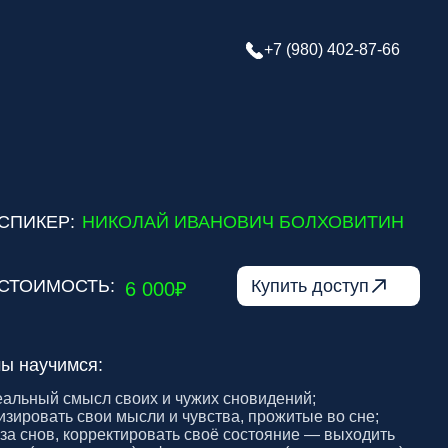
+7 (980) 402-87-66
ИКОЛАЙ ИВАНОВИЧ БОЛХОВИТИН
Купить доступ
:
6 000₽
 своих и чужих сновидений;
и мысли и чувства, прожитые во сне;
ектировать своё состояние — выходить
его) в функциональное (активирующее);
нательного для развития в профессии,
ичных проектах;