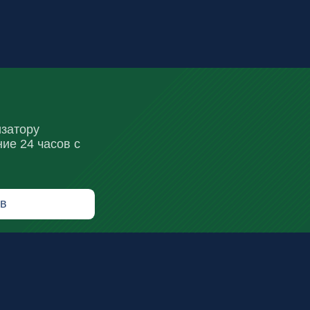
у
 часов с
+7 (980)402-87-66